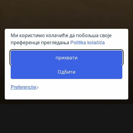
Ми користимо колачиће да побољша своје
преференце прегледања
Politika kolačića
прихвати
Одбити
Preferencije
OTKRIJTE